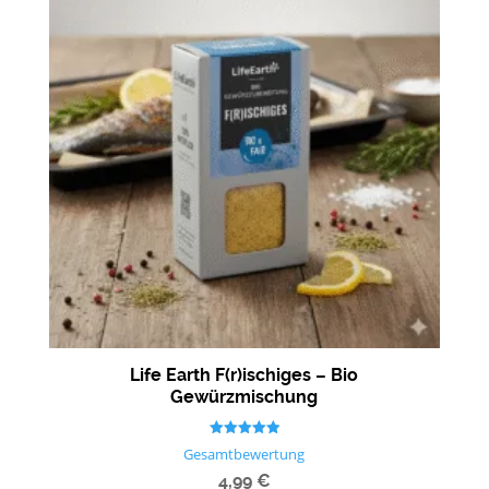
Life Earth F(r)ischiges – Bio
Gewürzmischung
Bewertet mit
Gesamtbewertung
5.00
von 5
4,99
€