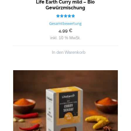
Life Earth Curry mild – Bio
Gewürzmischung
Bewertet mit
Gesamtbewertung
5.00
von 5
4,99
€
inkl. 10 % MwSt.
In den Warenkorb