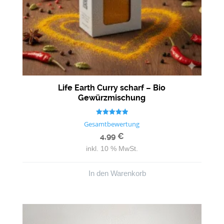
Life Earth Curry scharf – Bio
Gewürzmischung
Bewertet mit
Gesamtbewertung
5.00
von 5
4,99
€
inkl. 10 % MwSt.
In den Warenkorb