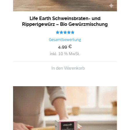
Life Earth Schweinsbraten- und
Ripperlgewürz – Bio Gewürzmischung
Bewertet mit
Gesamtbewertung
5.00
von 5
4,99
€
inkl. 10 % MwSt.
In den Warenkorb