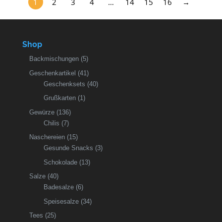
1
2
3
4
…
14
15
16
→
Shop
Backmischungen
(5)
Geschenkartikel
(41)
Geschenksets
(40)
Grußkarten
(1)
Gewürze
(136)
Chilis
(7)
Naschereien
(15)
Gesunde Snacks
(3)
Schokolade
(13)
Salze
(40)
Badesalze
(6)
Speisesalze
(34)
Tees
(25)