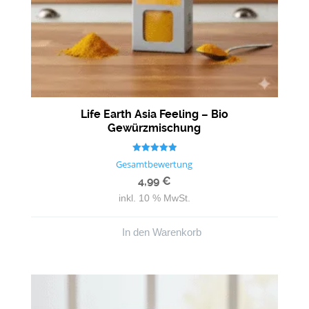
Life Earth Asia Feeling – Bio
Gewürzmischung
Bewertet mit
Gesamtbewertung
5.00
von 5
4,99
€
inkl. 10 % MwSt.
In den Warenkorb