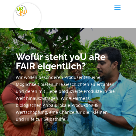
Wofür steht yoU aRe
FAIR eigentlich?
Wir wollen besonderen Produzenten eine
Möglichkeit bieten ihre Geschichten zu erzählen
und deren mit Liebe produzierte Produkte in die
Welt hinauszutragen. Wir ♥ Fairness,
biologischen Anbau, lokale Produktion &
Wertschöpfung, eine Chance für die "Kleinen"
und Hilfe zur Selbsthilfe.