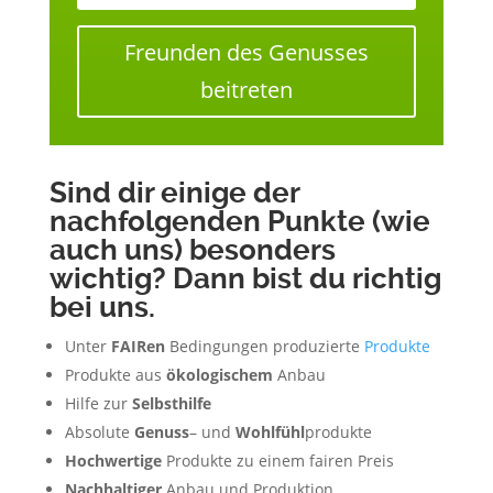
Freunden des Genusses
beitreten
Sind dir einige der
nachfolgenden Punkte (wie
auch uns) besonders
wichtig? Dann bist du richtig
bei uns.
Unter
FAIRen
Bedingungen produzierte
Produkte
Produkte aus
ökologischem
Anbau
Hilfe zur
Selbsthilfe
Absolute
Genuss
– und
Wohlfühl
produkte
Hochwertige
Produkte zu einem fairen Preis
Nachhaltiger
Anbau und Produktion