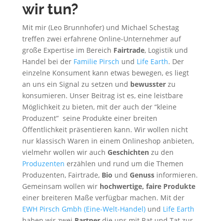
wir tun?
Mit mir (Leo Brunnhofer) und Michael Schestag
treffen zwei erfahrene Online-Unternehmer auf
große Expertise im Bereich
Fairtrade
, Logistik und
Handel bei der
Familie Pirsch
und
Life Earth
. Der
einzelne Konsument kann etwas bewegen, es liegt
an uns ein Signal zu setzen und
bewusster
zu
konsumieren. Unser Beitrag ist es, eine leistbare
Möglichkeit zu bieten, mit der auch der “kleine
Produzent” seine Produkte einer breiten
Öffentlichkeit präsentieren kann. Wir wollen nicht
nur klassisch Waren in einem Onlineshop anbieten,
vielmehr wollen wir auch
Geschichten
zu den
Produzenten
erzählen und rund um die Themen
Produzenten, Fairtrade,
Bio
und
Genuss
informieren.
Gemeinsam wollen wir
hochwertige, faire Produkte
einer breiteren Maße verfügbar machen. Mit der
EWH Pirsch Gmbh (Eine-Welt-Handel)
und
Life Earth
haben wir zwei
Partner
die uns mit Rat und Tat zur