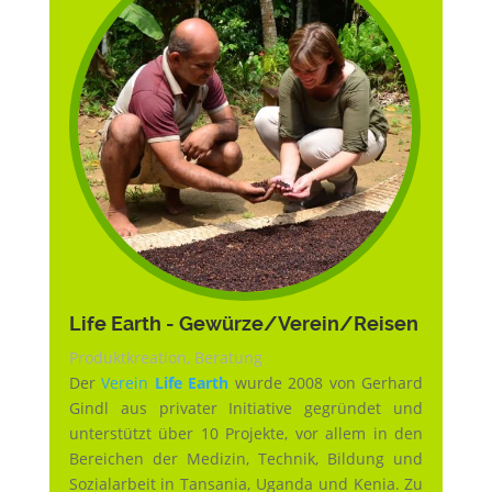
Life Earth - Gewürze/Verein/Reisen
Produktkreation, Beratung
Der
Verein
Life Earth
wurde 2008 von Gerhard
Gindl aus privater Initiative gegründet und
unterstützt über 10 Projekte, vor allem in den
Bereichen der Medizin, Technik, Bildung und
Sozialarbeit in Tansania, Uganda und Kenia. Zu