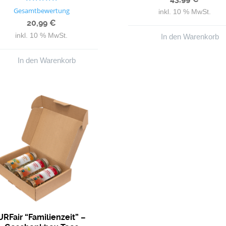
Bewertet mit
Gesamtbewertung
inkl. 10 % MwSt.
5.00
von 5
20,99
€
inkl. 10 % MwSt.
In den Warenkorb
In den Warenkorb
URFair “Familienzeit” –