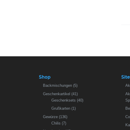
Shop
Sit
Backmischungen
(5)
Ak
Geschenkartikel
(41)
Ak
Geschenksets
(40)
Sp
Grußkarten
(1)
Be
Gewürze
(136)
Co
Chilis
(7)
Ka