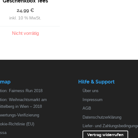
Geschenkbox Tees
24,99
€
inkl. 10 % MwSt.
Nicht vorrätig
emap
Hilfe & Support
tion: Fairness Run 2018
Über uns
tion: Weihnachtsmarkt am
Impressum
ittelberg in Wien – 2018
AGB
wertungs-Verifizierung
Datenschutzerklärung
okie-Richtlinie (EU)
Liefer- und Zahlungsbedingung
ssa
Vertrag widerrufen