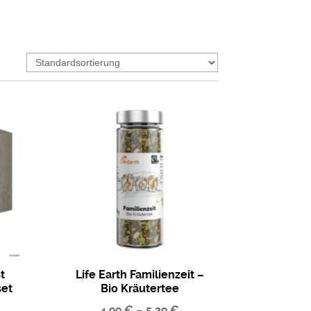
t
Life Earth Familienzeit –
set
Bio Kräutertee
4,99
€
–
5,29
€