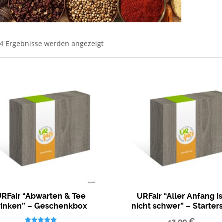
 4 Ergebnisse werden angezeigt
RFair “Abwarten & Tee
URFair “Aller Anfang is
rinken” – Geschenkbox
nicht schwer” – Starter
Tees
Gewürze
43,99
€