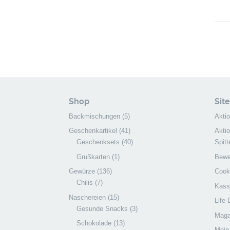
Shop
Sit
Backmischungen
(5)
Akti
Geschenkartikel
(41)
Akti
Geschenksets
(40)
Spitt
Grußkarten
(1)
Bewer
Gewürze
(136)
Cooki
Chilis
(7)
Kass
Naschereien
(15)
Life
Gesunde Snacks
(3)
Maga
Schokolade
(13)
Mein