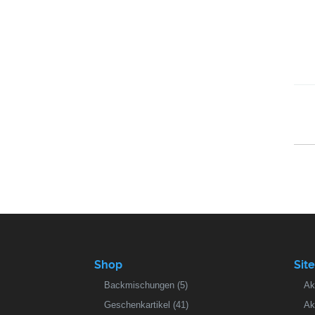
Shop
Sit
Backmischungen
(5)
Ak
Geschenkartikel
(41)
Ak