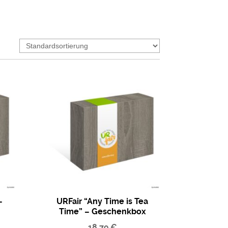
–
URFair “Any Time is Tea
Time” – Geschenkbox
Tees
18,79
€