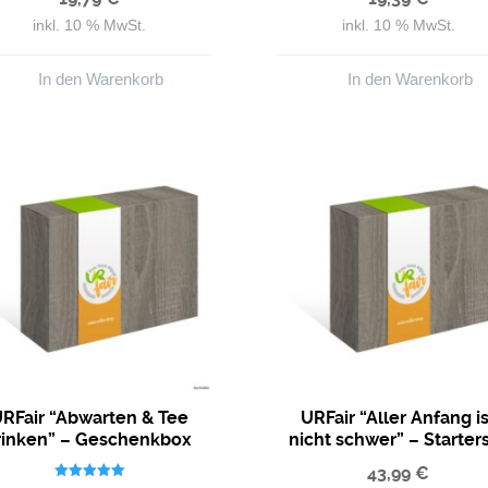
inkl. 10 % MwSt.
inkl. 10 % MwSt.
In den Warenkorb
In den Warenkorb
RFair “Abwarten & Tee
URFair “Aller Anfang is
rinken” – Geschenkbox
nicht schwer” – Starter
Tees
Gewürze
43,99
€