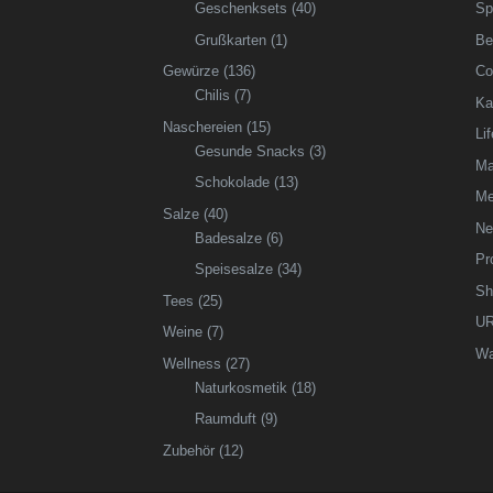
Geschenksets
(40)
Sp
Grußkarten
(1)
Be
Gewürze
(136)
Co
Chilis
(7)
Ka
Naschereien
(15)
Li
Gesunde Snacks
(3)
Ma
Schokolade
(13)
Me
Salze
(40)
Ne
Badesalze
(6)
Pr
Speisesalze
(34)
Sh
Tees
(25)
UR
Weine
(7)
Wa
Wellness
(27)
Naturkosmetik
(18)
Raumduft
(9)
Zubehör
(12)