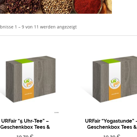
bnisse 1 – 9 von 11 werden angezeigt
URFair “5 Uhr-Tee” –
URFair “Yogastunde” 
Geschenkbox Tees &
Geschenkbox Tees &
Gewürze
Gewürze
19,79
€
19,39
€