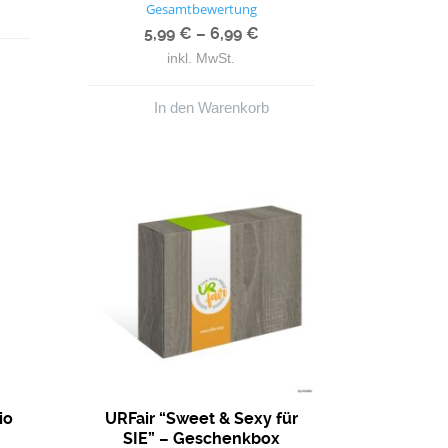
Bewertet mit
Gesamtbewertung
5.00
von 5
5,99
€
–
6,99
€
inkl. MwSt.
In den Warenkorb
io
URFair “Sweet & Sexy für
SIE” – Geschenkbox