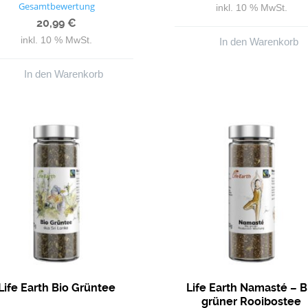
Bewertet mit
Gesamtbewertung
inkl. 10 % MwSt.
5.00
von 5
20,99
€
inkl. 10 % MwSt.
In den Warenkorb
In den Warenkorb
Life Earth Bio Grüntee
Life Earth Namasté – B
grüner Rooibostee