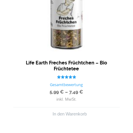
Life Earth Freches Früchtchen – Bio
Früchtetee
Bewertet mit
Gesamtbewertung
5.00
von 5
5,99
€
–
7,49
€
inkl. MwSt.
In den Warenkorb