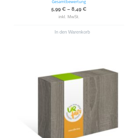
Gesamtbewertung
5.00
von 5
5,99
€
–
8,49
€
inkl. MwSt.
In den Warenkorb