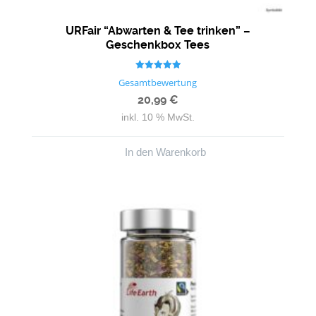
URFair “Abwarten & Tee trinken” –
Geschenkbox Tees
Bewertet mit
Gesamtbewertung
5.00
von 5
20,99
€
inkl. 10 % MwSt.
In den Warenkorb