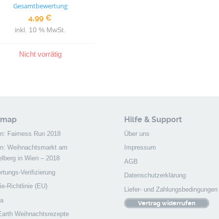
Bewertet mit
Gesamtbewertung
5.00
von 5
4,99
€
inkl. 10 % MwSt.
Nicht vorrätig
emap
Hilfe & Support
on: Fairness Run 2018
Über uns
on: Weihnachtsmarkt am
Impressum
elberg in Wien – 2018
AGB
tungs-Verifizierung
Datenschutzerklärung
e-Richtlinie (EU)
Liefer- und Zahlungsbedingungen
a
Vertrag widerrufen
 Earth Weihnachtsrezepte