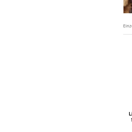
Einz
L