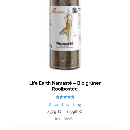
Life Earth Namasté – Bio grüner
Rooibostee
Bewertet mit
Gesamtbewertung
5.00
von 5
4,79
€
–
11,90
€
inkl. MwSt.