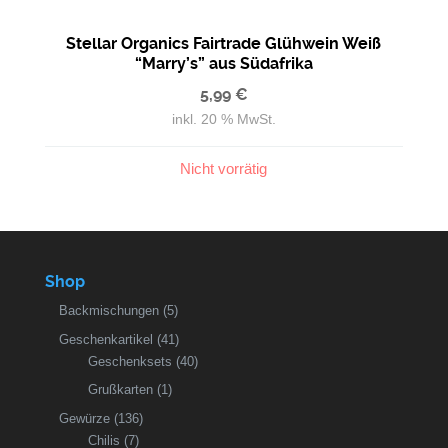
Stellar Organics Fairtrade Glühwein Weiß
“Marry’s” aus Südafrika
5,99
€
inkl. 20 % MwSt.
Nicht vorrätig
Shop
Backmischungen
(5)
Geschenkartikel
(41)
Geschenksets
(40)
Grußkarten
(1)
Gewürze
(136)
Chilis
(7)