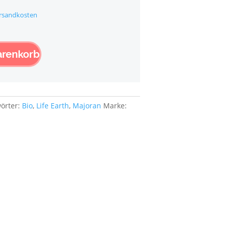
rsandkosten
arenkorb
örter:
Bio
,
Life Earth
,
Majoran
Marke: