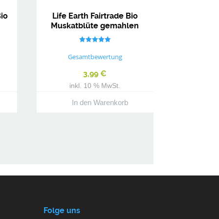
Bio
Life Earth Fairtrade Bio
Muskatblüte gemahlen
Bewertet mit
5.00
Gesamtbewertung
von 5
3,99
€
inkl. 10 % MwSt.
In den Warenkorb
Folge uns