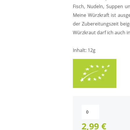
Fisch, Nudeln, Suppen u
Meine Würzkraft ist ausg
der Zubereitungszeit beig
Würzkraut darf ich auch in
Inhalt: 12g
Life
Earth
Bio
2,99
€
Majoran