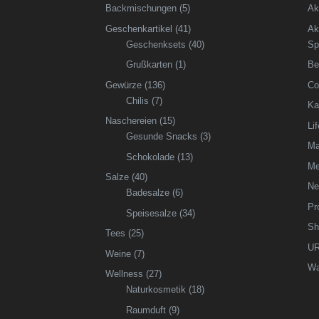
Backmischungen
(5)
Ak
Geschenkartikel
(41)
Ak
Geschenksets
(40)
Sp
Grußkarten
(1)
Be
Gewürze
(136)
Co
Chilis
(7)
Ka
Naschereien
(15)
Li
Gesunde Snacks
(3)
Ma
Schokolade
(13)
Me
Salze
(40)
Ne
Badesalze
(6)
Pr
Speisesalze
(34)
Sh
Tees
(25)
UR
Weine
(7)
Wa
Wellness
(27)
Naturkosmetik
(18)
Raumduft
(9)