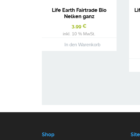
Life Earth Fairtrade Bio
Li
Nelken ganz
3,99
€
inkl. 10 % MwSt.
In den Warenkorb
Shop
Sit