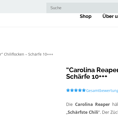
Suche nach:
Shop
Über u
r” Chiliflocken – Schärfe 10+++
“Carolina Reaper
Schärfe 10+++
Gesamtbewertun
Bewertet
mit
5.00
von 5,
Die
Carolina Reaper
häl
basierend
auf
„
Schärfste Chili
“. Der Zü
Kundenbewe
rtung