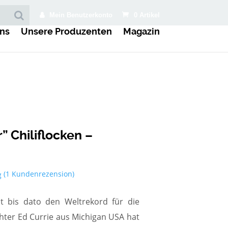
Mein Benutzerkonto
0 Artikel
ns
Unsere Produzenten
Magazin
” Chiliflocken –
(
1
Kundenrezension)
g
t bis dato den Weltrekord für die
chter Ed Currie aus Michigan USA hat