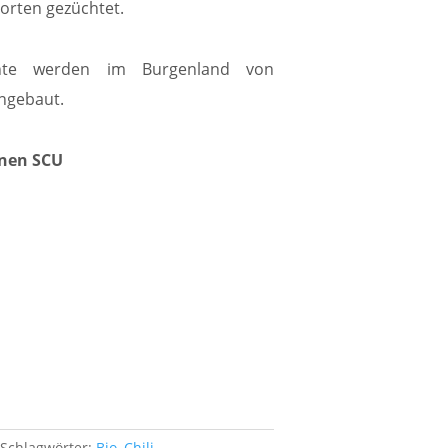
orten gezüchtet.
hte werden im Burgenland von
ngebaut.
onen SCU
Schlagwörter:
Bio
,
Chili