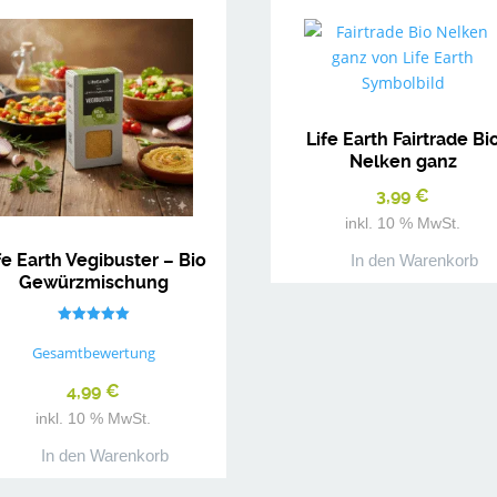
Life Earth Fairtrade Bi
Nelken ganz
3,99
€
inkl. 10 % MwSt.
fe Earth Vegibuster – Bio
In den Warenkorb
Gewürzmischung
Bewertet mit
5.00
Gesamtbewertung
von 5
4,99
€
inkl. 10 % MwSt.
In den Warenkorb