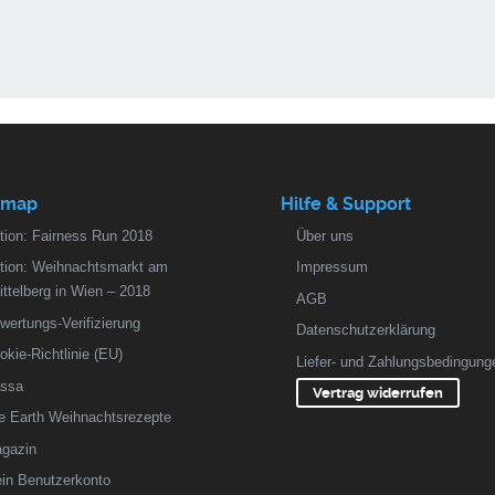
emap
Hilfe & Support
tion: Fairness Run 2018
Über uns
tion: Weihnachtsmarkt am
Impressum
ittelberg in Wien – 2018
AGB
wertungs-Verifizierung
Datenschutzerklärung
okie-Richtlinie (EU)
Liefer- und Zahlungsbedingung
ssa
Vertrag widerrufen
fe Earth Weihnachtsrezepte
gazin
in Benutzerkonto