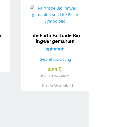
o
Life Earth Fairtrade Bio
Ingwer gemahlen
Bewertet mit
5.00
Gesamtbewertung
von 5
2,99
€
inkl. 10 % MwSt.
In den Warenkorb