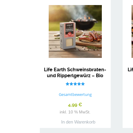
Life Earth Schweinsbraten-
Li
und Ripperlgewürz – Bio
Gewürzmischung
Bewertet mit
5.00
Gesamtbewertung
von 5
4,99
€
inkl. 10 % MwSt.
In den Warenkorb