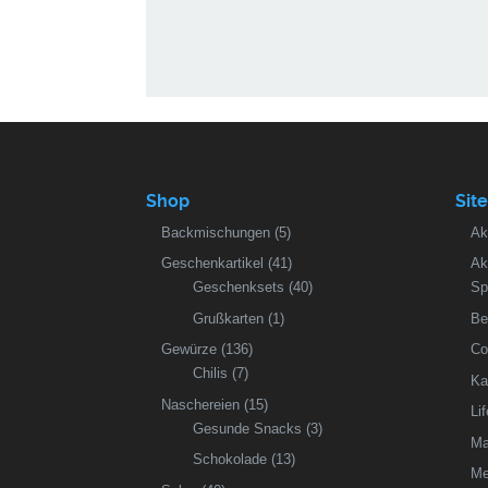
Shop
Sit
Backmischungen
(5)
Ak
Geschenkartikel
(41)
Ak
Geschenksets
(40)
Sp
Grußkarten
(1)
Be
Gewürze
(136)
Co
Chilis
(7)
Ka
Naschereien
(15)
Li
Gesunde Snacks
(3)
Ma
Schokolade
(13)
Me