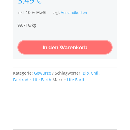
3,49
€
Bio
Chiliflocken
inkl. 10 % MwSt.
zzgl.
Versandkosten
Menge
99.71€/kg
In den Warenkorb
Kategorie:
Gewürze
Schlagwörter:
Bio
,
Chili
,
Fairtrade
,
Life Earth
Marke:
Life Earth