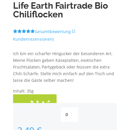
Life Earth Fairtrade Bio
Chiliflocken
(
2
Gesamtbewertung
Bewertet
Kundenrezensionen)
mit
5.00
von 5,
basierend
Ich bin ein scharfer Hingucker der besonderen Art.
auf
Kundenbewe
Meine Flocken geben Käseplatten, exotischen
rtungen
Fruchtsalaten, Partygebäck oder Nüssen die extra
Chili-Schärfe. Stelle mich einfach auf den Tisch und
lasse die Gäste selber machen!
Inhalt: 35g
Life
Earth
Fairtrade