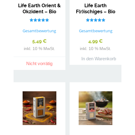
Life Earth Orient &
Life Earth
Okzident – Bio
F(r)ischiges – Bio
Gewürzmischung
Gewürzmischung
Bewertet mit
Bewertet mit
5.00
5.00
Gesamtbewertung
Gesamtbewertung
von 5
von 5
5,49
€
4,99
€
inkl. 10 % MwSt.
inkl. 10 % MwSt.
In den Warenkorb
Nicht vorrätig