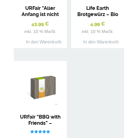
URFair “Aller
Life Earth
Anfang ist nicht
Brotgewürz – Bio
schwer” –
Gewürzmischung
43,99
€
4,99
€
Starterset Gewürze
inkl. 10 % MwSt.
inkl. 10 % MwSt.
In den Warenkorb
In den Warenkorb
URFair “BBQ with
Friends” –
Geschenkbox
Gewürze
Bewertet mit