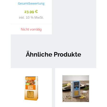
5.00
Gesamtbewertung
von 5
23,99
€
inkl. 10 % MwSt.
Nicht vorrätig
Ähnliche Produkte