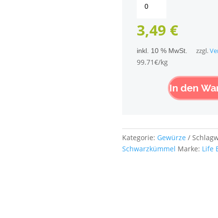
Earth
Fairtrade
3,49
€
Bio
Schwarzkümmel
inkl. 10 % MwSt.
zzgl.
Ve
ganz
99.71€/kg
Menge
In den Wa
Kategorie:
Gewürze
Schlagw
Schwarzkümmel
Marke:
Life 