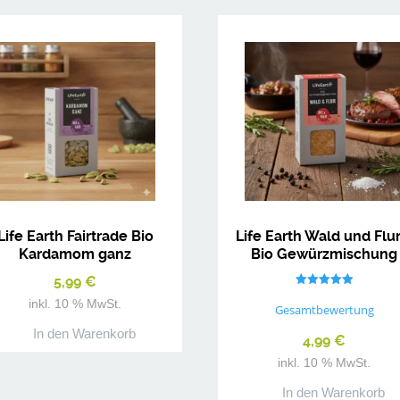
Life Earth Fairtrade Bio
Life Earth Wald und Flur
Kardamom ganz
Bio Gewürzmischung
5,99
€
Bewertet mit
inkl. 10 % MwSt.
5.00
Gesamtbewertung
von 5
In den Warenkorb
4,99
€
inkl. 10 % MwSt.
In den Warenkorb