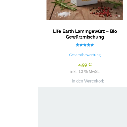
Life Earth Lammgewürz – Bio
Gewürzmischung
Bewertet mit
5.00
Gesamtbewertung
von 5
4,99
€
inkl. 10 % MwSt.
In den Warenkorb