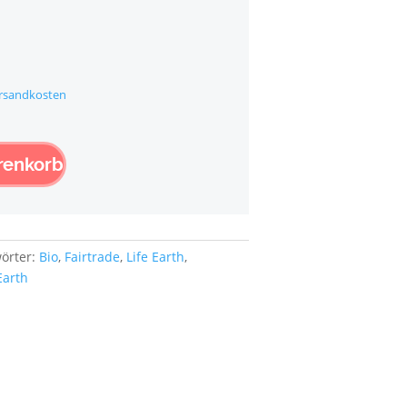
rsandkosten
renkorb
örter:
Bio
,
Fairtrade
,
Life Earth
,
Earth