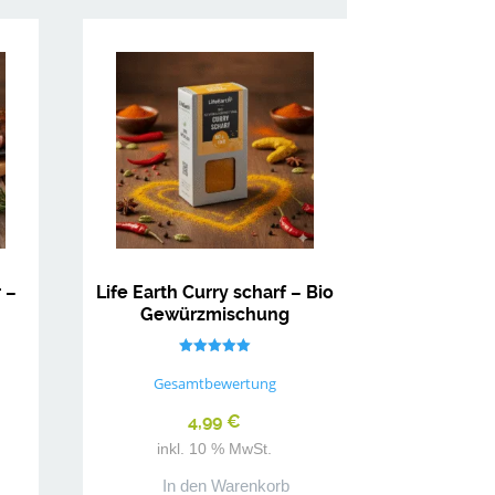
 –
Life Earth Curry scharf – Bio
Gewürzmischung
Bewertet mit
5.00
Gesamtbewertung
von 5
4,99
€
inkl. 10 % MwSt.
In den Warenkorb