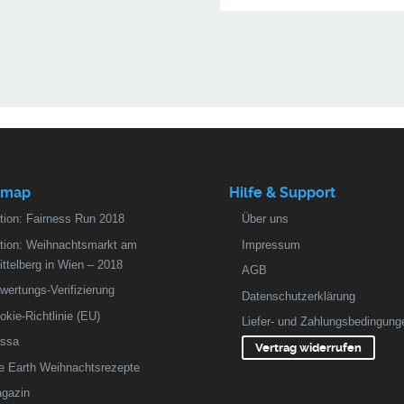
emap
Hilfe & Support
tion: Fairness Run 2018
Über uns
tion: Weihnachtsmarkt am
Impressum
ittelberg in Wien – 2018
AGB
wertungs-Verifizierung
Datenschutzerklärung
okie-Richtlinie (EU)
Liefer- und Zahlungsbedingung
ssa
Vertrag widerrufen
fe Earth Weihnachtsrezepte
gazin