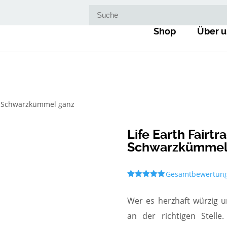
Suche nach:
Shop
Über u
io Schwarzkümmel ganz
Life Earth Fairtr
Schwarzkümmel
Gesamtbewertun
Bewertet
mit
5.00
von 5,
Wer es herzhaft würzig un
basierend
auf
an der richtigen Stel
Kundenbewe
rtungen