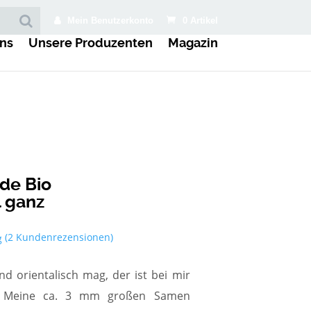
Mein Benutzerkonto
0 Artikel
ns
Unsere Produzenten
Magazin
ade Bio
 ganz
(
2
Kundenrezensionen)
g
d orientalisch mag, der ist bei mir
le. Meine ca. 3 mm großen Samen