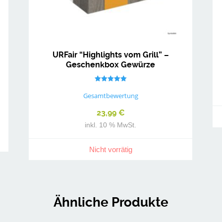
URFair “Highlights vom Grill” –
Geschenkbox Gewürze
Bewertet mit
5.00
Gesamtbewertung
von 5
23,99
€
inkl. 10 % MwSt.
Nicht vorrätig
Ähnliche Produkte