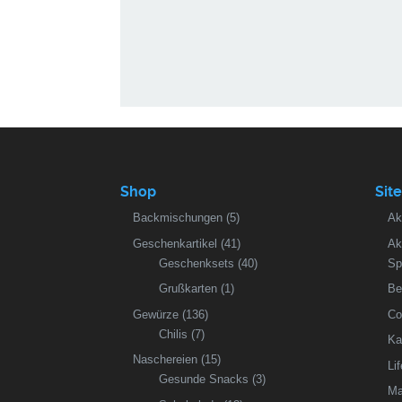
Shop
Sit
Backmischungen
(5)
Ak
Geschenkartikel
(41)
Ak
Geschenksets
(40)
Sp
Grußkarten
(1)
Be
Gewürze
(136)
Co
Chilis
(7)
Ka
Naschereien
(15)
Li
Gesunde Snacks
(3)
Ma