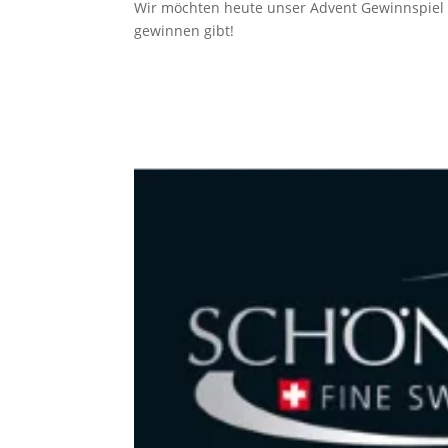
Wir möchten heute unser Advent Gewinnspiel an
gewinnen gibt!