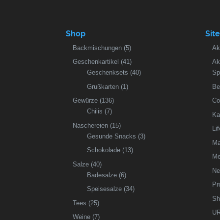
Shop
Sit
Backmischungen
(5)
Ak
Geschenkartikel
(41)
Ak
Geschenksets
(40)
Sp
Grußkarten
(1)
Be
Gewürze
(136)
Co
Chilis
(7)
Ka
Naschereien
(15)
Li
Gesunde Snacks
(3)
Ma
Schokolade
(13)
Me
Salze
(40)
Ne
Badesalze
(6)
Pr
Speisesalze
(34)
Sh
Tees
(25)
UR
Weine
(7)