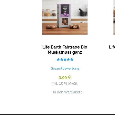
Life Earth Fairtrade Bio
Li
Muskatnuss ganz
Bewertet mit
5.00
Gesamtbewertung
von 5
3,99
€
inkl. 10 % MwSt.
In den Warenkorb