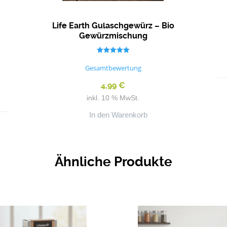
Life Earth Gulaschgewürz – Bio
Gewürzmischung
Bewertet mit
5.00
Gesamtbewertung
von 5
4,99
€
inkl. 10 % MwSt.
In den Warenkorb
Ähnliche Produkte