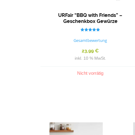
URFair “BBQ with Friends” –
Geschenkbox Gewürze
Bewertet mit
5.00
Gesamtbewertung
von 5
23,99
€
inkl. 10 % MwSt.
Nicht vorrätig