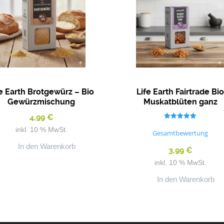
fe Earth Brotgewürz – Bio
Life Earth Fairtrade Bi
Gewürzmischung
Muskatblüten ganz
4,99
€
Bewertet mit
inkl. 10 % MwSt.
5.00
Gesamtbewertung
von 5
In den Warenkorb
3,99
€
inkl. 10 % MwSt.
In den Warenkorb