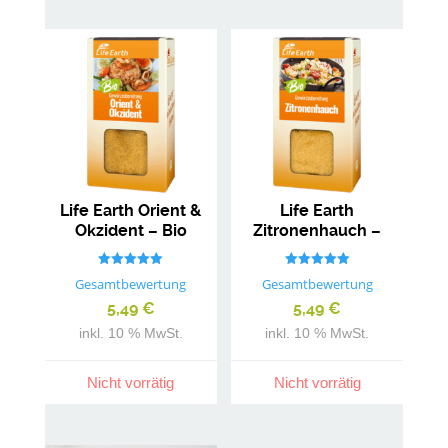
Life Earth Orient &
Life Earth
Okzident – Bio
Zitronenhauch –
Gewürzmischung
Bio
Gewürzmischung
Bewertet mit
Bewertet mit
Gesamtbewertung
Gesamtbewertung
5.00
5.00
von 5
von 5
5,49
€
5,49
€
inkl. 10 % MwSt.
inkl. 10 % MwSt.
Nicht vorrätig
Nicht vorrätig