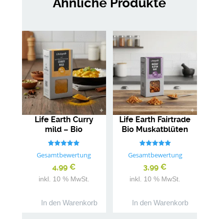
Ähnliche Produkte
Life Earth Curry
Life Earth Fairtrade
mild – Bio
Bio Muskatblüten
Gewürzmischung
ganz
Bewertet mit
Bewertet mit
Gesamtbewertung
Gesamtbewertung
5.00
5.00
von 5
von 5
4,99
€
3,99
€
inkl. 10 % MwSt.
inkl. 10 % MwSt.
In den Warenkorb
In den Warenkorb