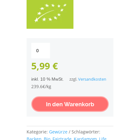
Life
Earth
Fairtrade
5,99
€
Bio
Kardamom
inkl. 10 % MwSt.
zzgl.
Versandkosten
gemahlen
239.6€/kg
Menge
In den Warenkorb
Kategorie:
Gewürze
Schlagwörter:
Backen
,
Bio
,
Fairtrade
,
Kardamom
,
Life