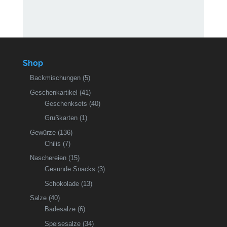
Shop
Backmischungen
(5)
Geschenkartikel
(41)
Geschenksets
(40)
Grußkarten
(1)
Gewürze
(136)
Chilis
(7)
Naschereien
(15)
Gesunde Snacks
(3)
Schokolade
(13)
Salze
(40)
Badesalze
(6)
Speisesalze
(34)