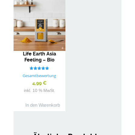
Life Earth Asia
Feeling – Bio
Gewürzmischung
Bewertet mit
Gesamtbewertung
5.00
von 5
4,99
€
inkl. 10 % MwSt.
In den Warenkorb