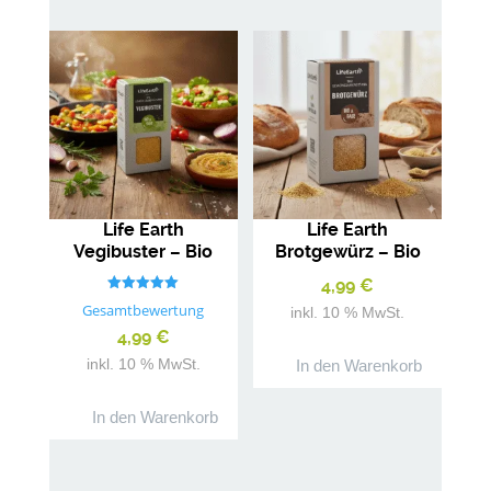
Life Earth
Life Earth
Vegibuster – Bio
Brotgewürz – Bio
Gewürzmischung
Gewürzmischung
4,99
€
Bewertet mit
Gesamtbewertung
inkl. 10 % MwSt.
5.00
von 5
4,99
€
inkl. 10 % MwSt.
In den Warenkorb
In den Warenkorb