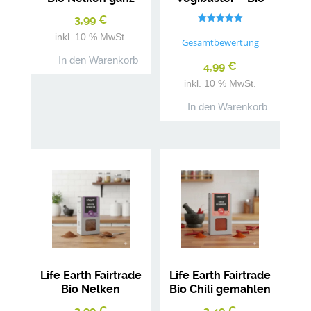
Gewürzmischung
3,99
€
Bewertet mit
inkl. 10 % MwSt.
5.00
Gesamtbewertung
von 5
In den Warenkorb
4,99
€
inkl. 10 % MwSt.
In den Warenkorb
Life Earth Fairtrade
Life Earth Fairtrade
Bio Nelken
Bio Chili gemahlen
gemahlen
3,99
€
3,49
€