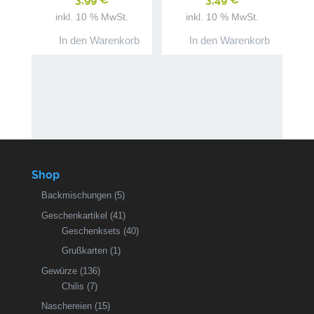
inkl. 10 % MwSt.
inkl. 10 % MwSt.
In den Warenkorb
In den Warenkorb
Shop
Backmischungen
(5)
Geschenkartikel
(41)
Geschenksets
(40)
Grußkarten
(1)
Gewürze
(136)
Chilis
(7)
Naschereien
(15)