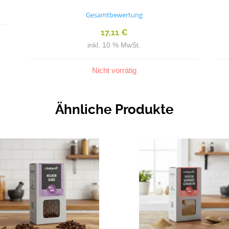
Bewertet
mit
Gesamtbewertung
4.00
von 5
17,11
€
inkl. 10 % MwSt.
Nicht vorrätig
Ähnliche Produkte