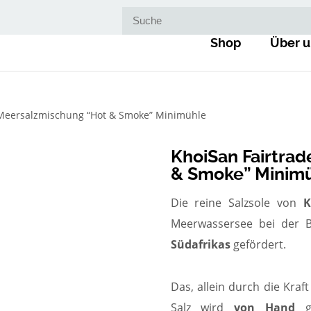
Suche nach:
Shop
Über u
 Meersalzmischung “Hot & Smoke” Minimühle
KhoiSan Fairtra
& Smoke” Minim
Die reine Salzsole von
K
Meerwassersee bei der B
Südafrikas
gefördert.
Das, allein durch die Kra
Salz wird
von Hand
ge