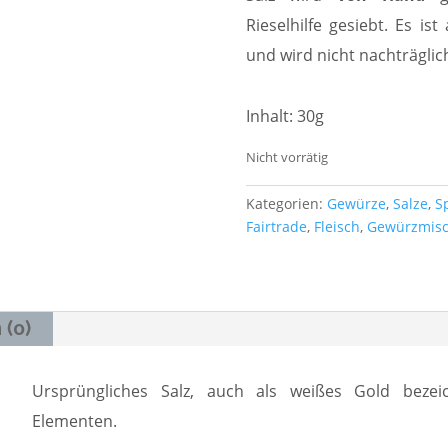
Rieselhilfe
gesiebt. Es is
und wird nicht nachträglich
Inhalt: 30g
Nicht vorrätig
Kategorien:
Gewürze
,
Salze
,
S
Fairtrade
,
Fleisch
,
Gewürzmis
 (0)
Ursprüngliches Salz, auch als weißes Gold bezei
Elementen.