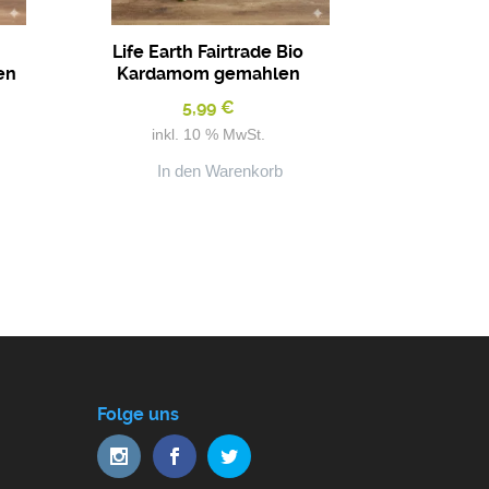
o
Life Earth Fairtrade Bio
en
Kardamom gemahlen
5,99
€
inkl. 10 % MwSt.
In den Warenkorb
Folge uns