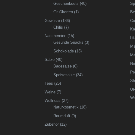
Geschenksets
(40)
Sp
Grußkarten
(1)
Be
Gewürze
(136)
Co
Chilis
(7)
Ka
Naschereien
(15)
Li
Gesunde Snacks
(3)
Ma
Schokolade
(13)
Me
Salze
(40)
Ne
Badesalze
(6)
Pr
Speisesalze
(34)
Sh
Tees
(25)
UR
Weine
(7)
Wa
Wellness
(27)
Naturkosmetik
(18)
Raumduft
(9)
Zubehör
(12)