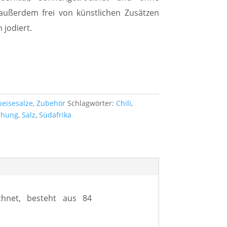
t außerdem frei von künstlichen Zusätzen
 jodiert.
peisesalze
,
Zubehör
Schlagwörter:
Chili
,
chung
,
Salz
,
Südafrika
chnet, besteht aus 84