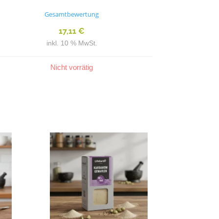
Bewertet mit
5.00
Gesamtbewertung
von 5
17,11
€
inkl. 10 % MwSt.
Nicht vorrätig