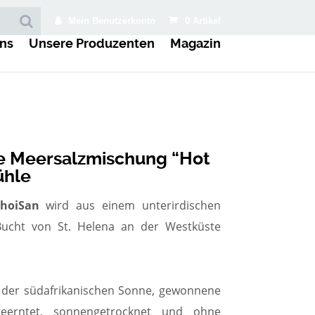
Mein Benutzerkonto
0 Artikel
ns
Unsere Produzenten
Magazin
de Meersalzmischung “Hot
ühle
hoiSan
wird aus einem unterirdischen
ucht von St. Helena an der Westküste
ft der südafrikanischen Sonne, gewonnene
erntet, sonnengetrocknet und ohne