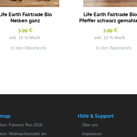
Life Earth Fairtrade Bio
Life Earth Fairtrade Bi
Nelken ganz
Pfeffer schwarz gemahl
3,99
€
3,99
€
inkl. 10 % MwSt.
inkl. 10 % MwSt.
In den Warenkorb
In den Warenkorb
emap
Hilfe & Support
tion: Fairness Run 2018
Über uns
tion: Weihnachtsmarkt am
Impressum