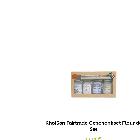
KhoiSan Fairtrade Geschenkset Fleur d
Sel
17,11
€