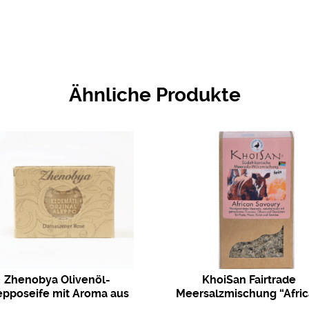
Ähnliche Produkte
Zhenobya Olivenöl-
KhoiSan Fairtrade
epposeife mit Aroma aus
Meersalzmischung “Afri
Syrien
Savoury” fein