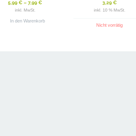
5,99
€
–
7,99
€
3,29
€
inkl. MwSt.
inkl. 10 % MwSt.
In den Warenkorb
Nicht vorrätig