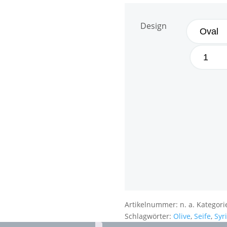
Design
Zhenobya
Olivenholz-
Seifenschale
aus Syrien
Menge
Artikelnummer:
n. a.
Kategori
Schlagwörter:
Olive
,
Seife
,
Syr