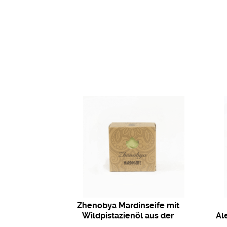
Zhenobya Mardinseife mit
Wildpistazienöl aus der
Al
Türkei