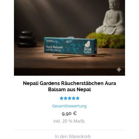
Nepali Gardens Räucherstäbchen Aura
Balsam aus Nepal
Bewertet mit
Gesamtbewertung
5.00
von 5
9,90
€
inkl. 20 % MwSt.
In den Warenkorb