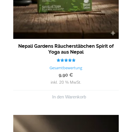
Nepali Gardens Räucherstäbchen Spirit of
Yoga aus Nepal
Bewertet mit
Gesamtbewertung
5.00
von 5
9,90
€
inkl. 20 % MwSt.
In den Warenkorb