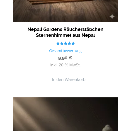
Nepali Gardens Räucherstäbchen
Sternenhimmel aus Nepal
Bewertet mit
Gesamtbewertung
5.00
von 5
9,90
€
inkl. 20 % MwSt.
In den Warenkorb