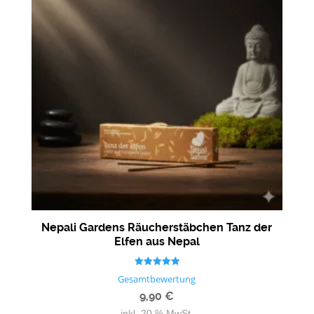
Nepali Gardens Räucherstäbchen Tanz der
Elfen aus Nepal
Bewertet mit
Gesamtbewertung
5.00
von 5
9,90
€
inkl. 20 % MwSt.