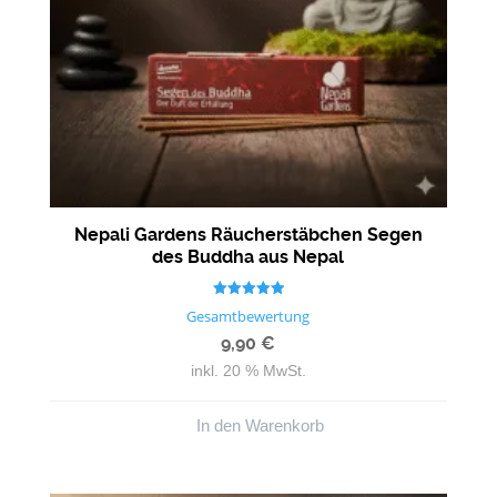
Nepali Gardens Räucherstäbchen Segen
des Buddha aus Nepal
Bewertet mit
Gesamtbewertung
5.00
von 5
9,90
€
inkl. 20 % MwSt.
In den Warenkorb