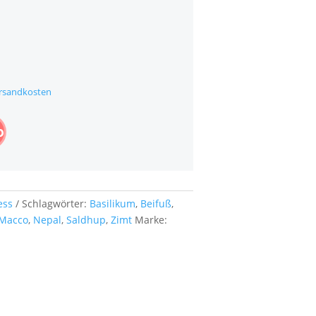
rsandkosten
b
ess
Schlagwörter:
Basilikum
,
Beifuß
,
Macco
,
Nepal
,
Saldhup
,
Zimt
Marke: