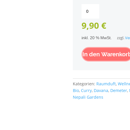
Nepali
Gardens
Räucherstäbchen
9,90
€
Segen
des
inkl. 20 % MwSt.
zzgl.
Ve
Buddha
aus
Nepal
In den Warenkor
Menge
Kategorien:
Raumduft
,
Welln
Bio
,
Curry
,
Davana
,
Demeter
,
Nepali Gardens