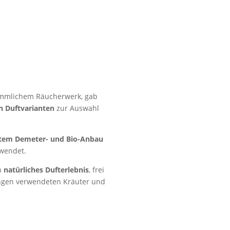
ömmlichem Räucherwerk, gab
n Duftvarianten
zur Auswahl
rtem Demeter- und Bio-Anbau
rwendet.
n
natürliches Dufterlebnis
,
frei
hungen verwendeten Kräuter und