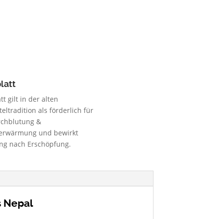
latt
tt gilt in der alten
teltradition als förderlich für
rchblutung &
erwärmung und bewirkt
ng nach Erschöpfung.
s Nepal