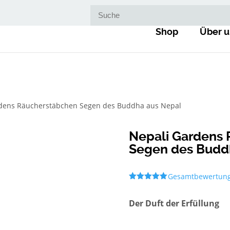
Suche nach:
Shop
Über u
rdens Räucherstäbchen Segen des Buddha aus Nepal
Nepali Gardens
Segen des Budd
Gesamtbewertun
Bewertet
mit
5.00
von 5,
Der Duft der Erfüllung
basierend
auf
Kundenbewe
rtung