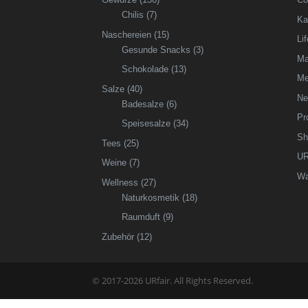
Chilis
(7)
Ka
Naschereien
(15)
Li
Gesunde Snacks
(3)
Ma
Schokolade
(13)
Me
Salze
(40)
Ne
Badesalze
(6)
Pr
Speisesalze
(34)
Sh
Tees
(25)
UR
Weine
(7)
Wa
Wellness
(27)
Naturkosmetik
(18)
Raumduft
(9)
Zubehör
(12)
© 2017-2026 URfair. All Rights Reserved.