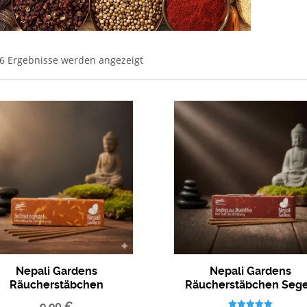
 6 Ergebnisse werden angezeigt
Nepali Gardens
Nepali Gardens
Räucherstäbchen
Räucherstäbchen Seg
Schutzengel aus Nepal
des Buddha aus Nepa
9,90
€