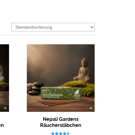
Nepali Gardens
en
Räucherstäbchen
l
Seelenfreundschaft aus