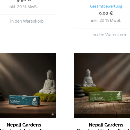
Bewertet mit
Gesamtbewertung
inkl. 20 % MwSt.
5.00
von 5
9,90
€
inkl. 20 % MwSt.
In den Warenkorb
In den Warenkorb
Nepali Gardens
Nepali Gardens