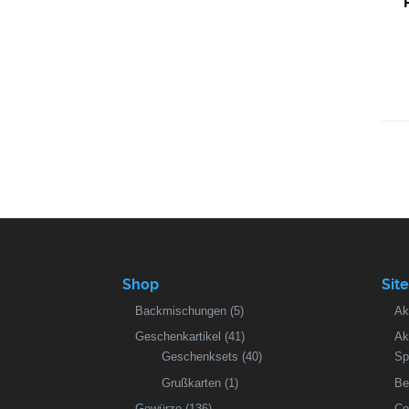
Shop
Sit
Backmischungen
(5)
Ak
Geschenkartikel
(41)
Ak
Geschenksets
(40)
Sp
Grußkarten
(1)
Be
Gewürze
(136)
Co