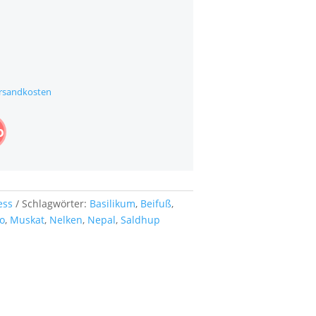
rsandkosten
b
ess
Schlagwörter:
Basilikum
,
Beifuß
,
o
,
Muskat
,
Nelken
,
Nepal
,
Saldhup