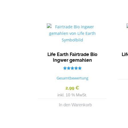
Life Earth Fairtrade Bio
Lif
Ingwer gemahlen
Bewertet mit
5.00
Gesamtbewertung
von 5
2,99
€
inkl. 10 % MwSt.
In den Warenkorb