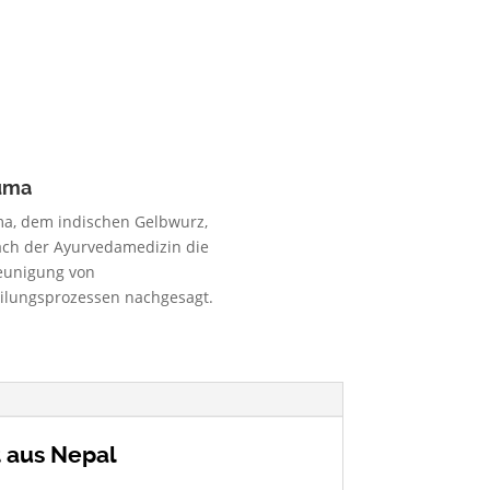
uma
a, dem indischen Gelbwurz,
ach der Ayurvedamedizin die
eunigung von
ilungsprozessen nachgesagt.
 aus Nepal