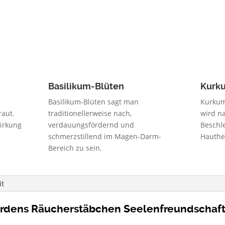
Basilikum-Blüten
Kurk
Basilikum-Blüten sagt man
Kurkum
raut.
traditionellerweise nach,
wird n
irkung
verdauungsfördernd und
Beschl
schmerzstillend im Magen-Darm-
Hauthe
Bereich zu sein.
it
ardens Räucherstäbchen Seelenfreundschaft