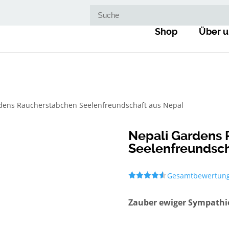
Suche nach:
Shop
Über u
dens Räucherstäbchen Seelenfreundschaft aus Nepal
Nepali Gardens
Seelenfreundsch
Gesamtbewertun
Bewertet
mit
4.50
von 5,
Zauber ewiger Sympathi
basierend
auf
Kundenbew
ertungen