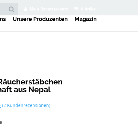
Mein Benutzerkonto
0 Artikel
ns
Unsere Produzenten
Magazin
 Räucherstäbchen
aft aus Nepal
(
2
Kundenrezensionen)
g
e