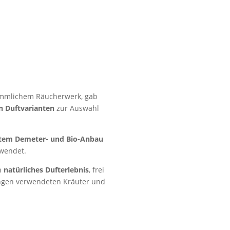
ömmlichem Räucherwerk, gab
n Duftvarianten
zur Auswahl
rtem Demeter- und Bio-Anbau
rwendet.
n
natürliches Dufterlebnis
,
frei
hungen verwendeten Kräuter und