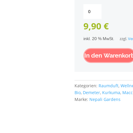
Nepali
Gardens
Räucherstäbchen
9,90
€
Seelenfreundschaft
aus
inkl. 20 % MwSt.
zzgl.
Ve
Nepal
Menge
In den Warenkor
Kategorien:
Raumduft
,
Welln
Bio
,
Demeter
,
Kurkuma
,
Macc
Marke:
Nepali Gardens