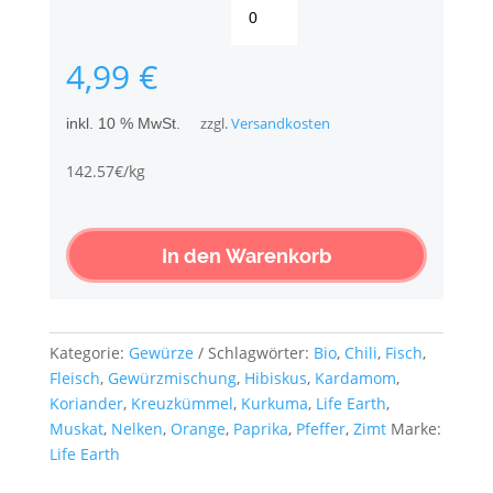
Life
Earth
Grill
4,99
€
&
Steak
inkl. 10 % MwSt.
zzgl.
Versandkosten
-
Bio
142.57€/kg
Gewürzmischung
Menge
In den Warenkorb
Kategorie:
Gewürze
Schlagwörter:
Bio
,
Chili
,
Fisch
,
Fleisch
,
Gewürzmischung
,
Hibiskus
,
Kardamom
,
Koriander
,
Kreuzkümmel
,
Kurkuma
,
Life Earth
,
Muskat
,
Nelken
,
Orange
,
Paprika
,
Pfeffer
,
Zimt
Marke:
Life Earth