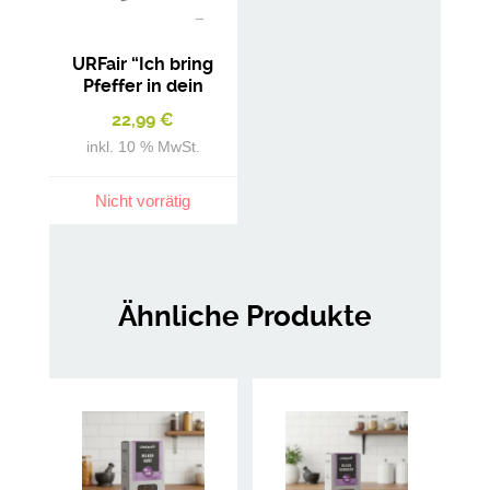
URFair “Ich bring
Pfeffer in dein
Leben” –
22,99
€
Geschenkbox
inkl. 10 % MwSt.
Gewürze
Nicht vorrätig
Ähnliche Produkte