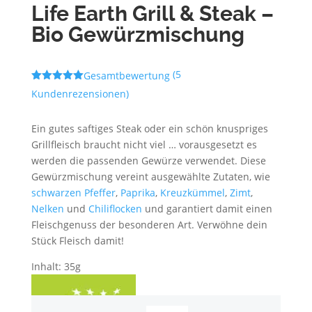
Life Earth Grill & Steak –
Bio Gewürzmischung
(
5
Gesamtbewertung
Bewertet
Kundenrezensionen)
mit
5.00
von 5,
basierend
Ein gutes saftiges Steak oder ein schön knuspriges
auf
Kundenbewe
Grillfleisch braucht nicht viel … vorausgesetzt es
rtungen
werden die passenden Gewürze verwendet. Diese
Gewürzmischung vereint ausgewählte Zutaten, wie
schwarzen Pfeffer
,
Paprika
,
Kreuzkümmel
,
Zimt
,
Nelken
und
Chiliflocken
und garantiert damit einen
Fleischgenuss der besonderen Art. Verwöhne dein
Stück Fleisch damit!
Inhalt: 35g