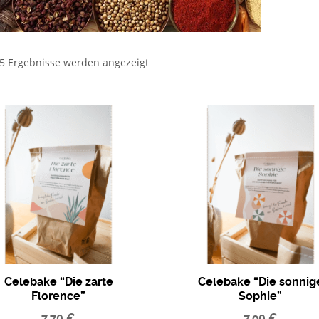
 5 Ergebnisse werden angezeigt
Celebake “Die zarte
Celebake “Die sonnig
Florence”
Sophie”
Brotbackmischung
Brotbackmischung
7,70
€
7,90
€