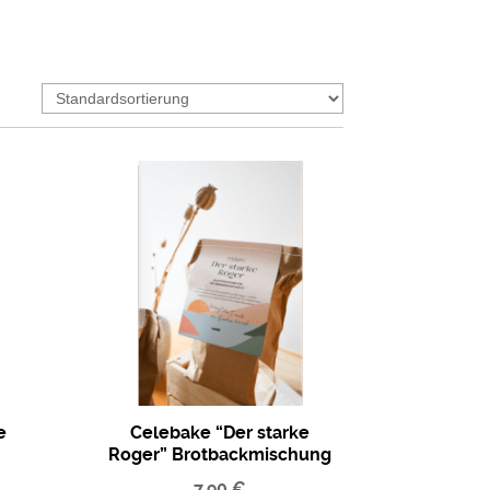
e
Celebake “Der starke
Roger” Brotbackmischung
7,90
€