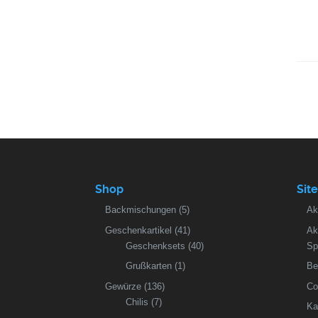
Shop
Sit
Backmischungen
(5)
Ak
Geschenkartikel
(41)
Ak
Geschenksets
(40)
Sp
Grußkarten
(1)
Be
Gewürze
(136)
Co
Chilis
(7)
Ka