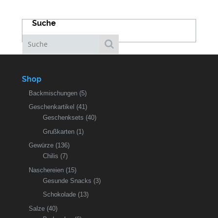
Suche
Shop
Backmischungen
(5)
Geschenkartikel
(41)
Geschenksets
(40)
Grußkarten
(1)
Gewürze
(136)
Chilis
(7)
Naschereien
(15)
Gesunde Snacks
(3)
Schokolade
(13)
Salze
(40)