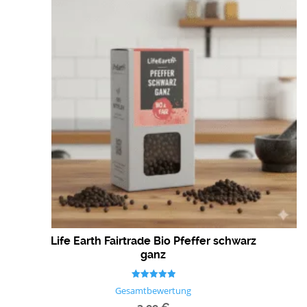
Life Earth Fairtrade Bio Pfeffer schwarz
ganz
Bewertet mit
Gesamtbewertung
5.00
von 5