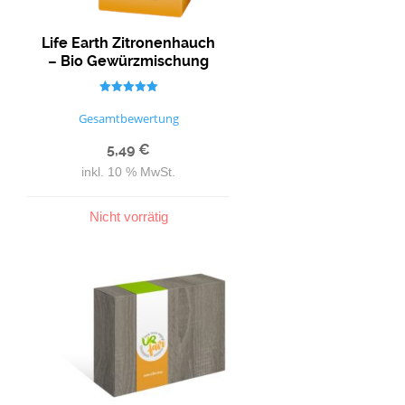
Life Earth Zitronenhauch
– Bio Gewürzmischung
Bewertet mit
5.00
Gesamtbewertung
von 5
5,49
€
inkl. 10 % MwSt.
Nicht vorrätig