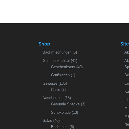
Shop
Sit
Backmischungen
(5)
Ak
Geschenkartikel
(41)
Ak
Geschenksets
(40)
Sp
Grußkarten
(1)
Be
Gewürze
(136)
Co
Chilis
(7)
Ka
Naschereien
(15)
Li
Gesunde Snacks
(3)
Ma
Schokolade
(13)
Me
Salze
(40)
Ne
Badesalze
(6)