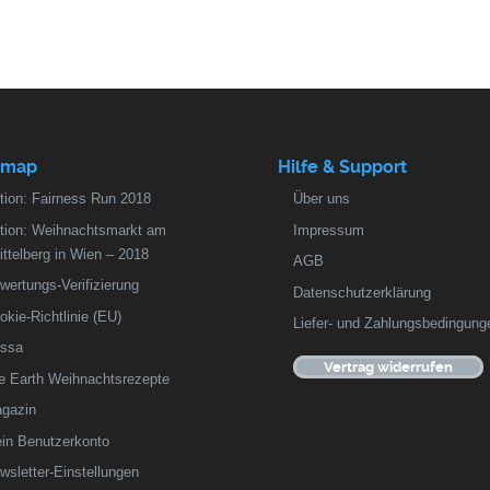
emap
Hilfe & Support
tion: Fairness Run 2018
Über uns
tion: Weihnachtsmarkt am
Impressum
ittelberg in Wien – 2018
AGB
wertungs-Verifizierung
Datenschutzerklärung
okie-Richtlinie (EU)
Liefer- und Zahlungsbedingung
ssa
Vertrag widerrufen
fe Earth Weihnachtsrezepte
gazin
in Benutzerkonto
wsletter-Einstellungen