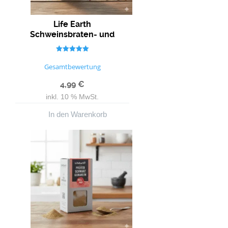
Life Earth
Schweinsbraten- und
Ripperlgewürz – Bio
Gewürzmischung
Bewertet mit
5.00
Gesamtbewertung
von 5
4,99
€
inkl. 10 % MwSt.
In den Warenkorb