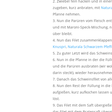
Zwiebel fein hacken und in eine
zugeben, kurz anbraten, mit
Natur
Pfanne nehmen.
Nun die Parüren vom Fleisch ent
und mit Maroni-Speck-Mischung, nic
über bleibt.
Nun das Filet zusammenklappen 
Knuspri
,
Naturala Schwarzem Pfeff
Zu guter Letzt wird das Schwein
Nun in die Pfanne in der die F
und die Parüren ausbraten (wir wol
darin steckt), wieder herausnehme
Danach das Schweinsfilet von all
Nun den Rest der Füllung in die
aufgießen, kurz aufkochen lassen
löst.
Das Filet mit dem Saft übergieß
das Filet mit dem Bratensaft überg