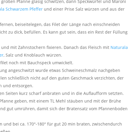
r großen Pfanne glasig schwitzen, dann Speckwürfel und Maroni
ala Schwarzem Pfeffer
und einer Prise Salz würzen und aus der
fernen, beiseitelegen, das Filet der Länge nach einschneiden
ht zu dick, befüllen. Es kann gut sein, dass ein Rest der Füllung
und mit Zahnstochern fixieren. Danach das Fleisch mit
Naturala
er
, Salz und Knoblauch würzen.
sfilet noch mit Bauchspeck umwickelt.
üllung angeschwitzt wurde etwas Schweineschmalz nachgeben
len schließlich nicht auf den guten Geschmack verzichten, der
n und entsorgen.
en Seiten kurz scharf anbraten und in die Auflaufform setzten.
 Pfanne geben, mit einem TL Mehl stäuben und mit der Brühe
 und gut umrühren, damit sich der Bratensatz vom Pfannenboden
en und bei ca. 170°-180° für gut 20 min braten, zwischendurch
ießen.