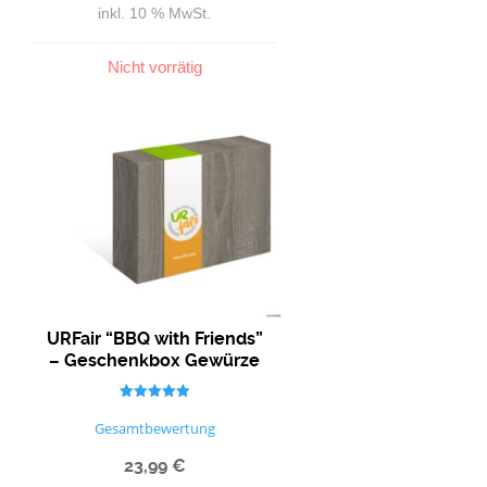
inkl. 10 % MwSt.
Nicht vorrätig
URFair “BBQ with Friends”
– Geschenkbox Gewürze
Bewertet mit
5.00
Gesamtbewertung
von 5
23,99
€