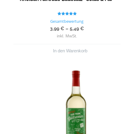
Bewertet mit
Gesamtbewertung
5.00
von 5
3,99
€
–
5,49
€
inkl. MwSt.
In den Warenkorb