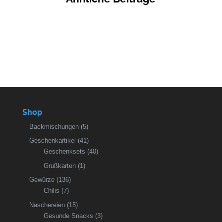
Shop
Backmischungen
(5)
Geschenkartikel
(41)
Geschenksets
(40)
Grußkarten
(1)
Gewürze
(136)
Chilis
(7)
Naschereien
(15)
Gesunde Snacks
(3)