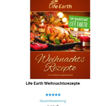
Life Earth Weihnachtsrezepte
Bewertet mit
Gesamtbewertung
5.00
von 5