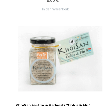
0,00
€
In den Warenkorb
KhoiSan Fairtrade Badesalz “Colds & Flu”