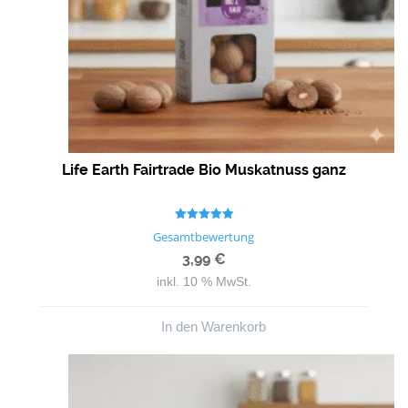
Life Earth Fairtrade Bio Muskatnuss ganz
Bewertet mit
Gesamtbewertung
5.00
von 5
3,99
€
inkl. 10 % MwSt.
In den Warenkorb