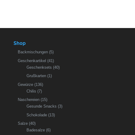
Shop
Backmischungen
(5)
Geschenkartikel
(41)
Geschenksets
(40)
Grußkarten
(1)
Gewürze
(136)
Chilis
(7)
Naschereien
(15)
Gesunde Snacks
(3)
Schokolade
(13)
Salze
(40)
Badesalze
(6)