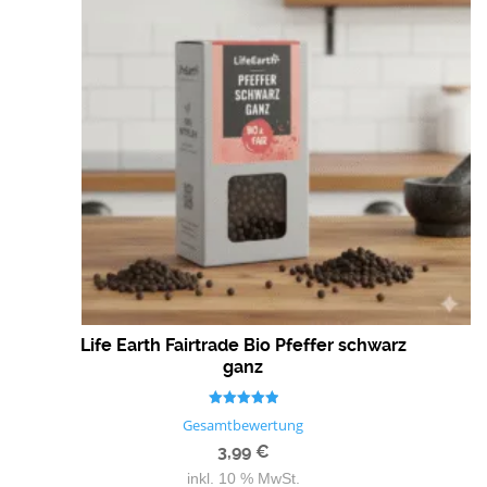
Life Earth Fairtrade Bio Pfeffer schwarz
ganz
Bewertet mit
Gesamtbewertung
5.00
von 5
3,99
€
inkl. 10 % MwSt.