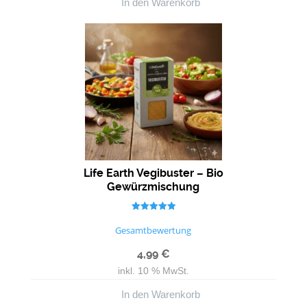
In den Warenkorb
Life Earth Vegibuster – Bio
Gewürzmischung
Bewertet mit
5.00
Gesamtbewertung
von 5
4,99
€
inkl. 10 % MwSt.
In den Warenkorb