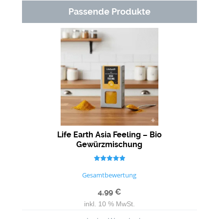
Passende Produkte
Life Earth Asia Feeling – Bio
Gewürzmischung
Bewertet mit
5.00
Gesamtbewertung
von 5
4,99
€
inkl. 10 % MwSt.